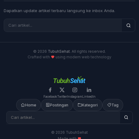
Dapatkan update artikel terbaru langsung ke inbox Anda.
© 2026
TubuhSehat
. All rights reserved.
Crafted with
using modern web technology
Facebook
Twitter
Instagram
LinkedIn
Home
Postingan
Kategori
Tag
© 2026 TubuhSehat
Made with