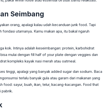
lu, pakai white noise atau essential oil buat bantu relaksasi.
dan Seimbang
nyakan orang, apalagi kalau udah kecanduan junk food. Tapi
ah fondasi utamanya. Kamu makan apa, itu bakal ngaruh
ga kok. Intinya adalah keseimbangan: protein, karbohidrat
bisa mulai dengan fill half of your plate dengan veggies dan
idrat kompleks kayak nasi merah atau oatmeal.
ses tinggi, apalagi yang banyak added sugar dan sodium. Baca
 ngonsumsi terlalu banyak gula atau garam dari makanan yang
sh food: sayur, buah, ikan, telur, kacang-kacangan. Food that
 pabrik.
k