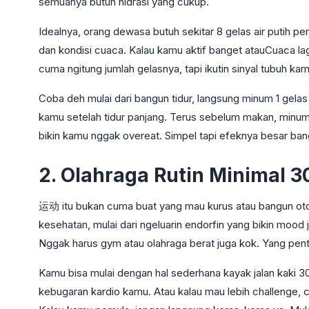
semuanya butuh hidrasi yang cukup.
Idealnya, orang dewasa butuh sekitar 8 gelas air putih per ha
dan kondisi cuaca. Kalau kamu aktif banget atauCuaca lagi
cuma ngitung jumlah gelasnya, tapi ikutin sinyal tubuh kam
Coba deh mulai dari bangun tidur, langsung minum 1 gelas 
kamu setelah tidur panjang. Terus sebelum makan, minum
bikin kamu nggak overeat. Simpel tapi efeknya besar ban
2. Olahraga Rutin Minimal 3
运动 itu bukan cuma buat yang mau kurus atau bangun otot
kesehatan, mulai dari ngeluarin endorfin yang bikin mood 
Nggak harus gym atau olahraga berat juga kok. Yang pen
Kamu bisa mulai dengan hal sederhana kayak jalan kaki 30 
kebugaran kardio kamu. Atau kalau mau lebih challenge, cob