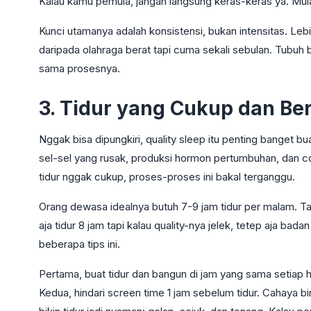
Kalau kamu pemula, jangan langsung keras-keras ya. Mulai
Kunci utamanya adalah konsistensi, bukan intensitas. Lebi
daripada olahraga berat tapi cuma sekali sebulan. Tubuh b
sama prosesnya.
3. Tidur yang Cukup dan Ber
Nggak bisa dipungkiri, quality sleep itu penting banget bua
sel-sel yang rusak, produksi hormon pertumbuhan, dan c
tidur nggak cukup, proses-proses ini bakal terganggu.
Orang dewasa idealnya butuh 7-9 jam tidur per malam. Tapi
aja tidur 8 jam tapi kalau quality-nya jelek, tetep aja bad
beberapa tips ini.
Pertama, buat tidur dan bangun di jam yang sama setiap h
Kedua, hindari screen time 1 jam sebelum tidur. Cahaya bi