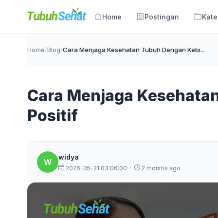
Home
Postingan
Kate
Home
/
Blog
/
Cara Menjaga Kesehatan Tubuh Dengan Kebi...
Cara Menjaga Kesehata
Positif
widya
W
2026-05-21 03:06:00
·
2 months ago