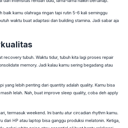
 dari intensitas rendah dulu, lama-lama naikin bertahap.
h baik kamu olahraga ringan tapi rutin 5-6 kali seminggu
utuh waktu buat adaptasi dan building stamina. Jadi sabar aja
kualitas
t recovery tubuh. Waktu tidur, tubuh kita lagi proses repair
onsolidate memory. Jadi kalau kamu sering begadang atau
 yang lebih penting dari quantity adalah quality. Kamu bisa
an masih lelah. Nah, buat improve sleep quality, coba deh apply
ari, termasuk weekend. Ini bantu atur circadian rhythm kamu.
ru dari HP atau laptop bisa ganggu produksi melatonin. Ketiga,