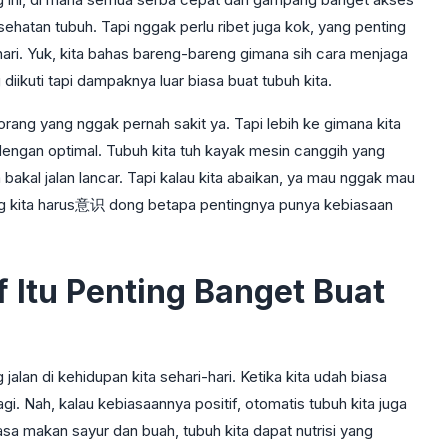
sehatan tubuh. Tapi nggak perlu ribet juga kok, yang penting
 hari. Yuk, kita bahas bareng-bareng gimana sih cara menjaga
ikuti tapi dampaknya luar biasa buat tubuh kita.
rang yang nggak pernah sakit ya. Tapi lebih ke gimana kita
i dengan optimal. Tubuh kita tuh kayak mesin canggih yang
 bakal jalan lancar. Tapi kalau kita abaikan, ya mau nggak mau
ng kita harus意识 dong betapa pentingnya punya kebiasaan
 Itu Penting Banget Buat
g jalan di kehidupan kita sehari-hari. Ketika kita udah biasa
lagi. Nah, kalau kebiasaannya positif, otomatis tubuh kita juga
iasa makan sayur dan buah, tubuh kita dapat nutrisi yang