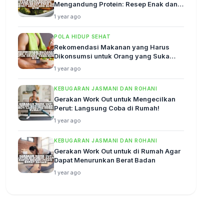
Mengandung Protein: Resep Enak dan
Sehat Abis!
1 year ago
POLA HIDUP SEHAT
Rekomendasi Makanan yang Harus
Dikonsumsi untuk Orang yang Suka
Gym
1 year ago
KEBUGARAN JASMANI DAN ROHANI
Gerakan Work Out untuk Mengecilkan
Perut: Langsung Coba di Rumah!
1 year ago
KEBUGARAN JASMANI DAN ROHANI
Gerakan Work Out untuk di Rumah Agar
Dapat Menurunkan Berat Badan
1 year ago