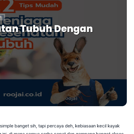
simple banget sih, tapi percaya deh, kebiasaan kecil kayak
rang ini, di mana semua serba cepat dan gampang banget akses