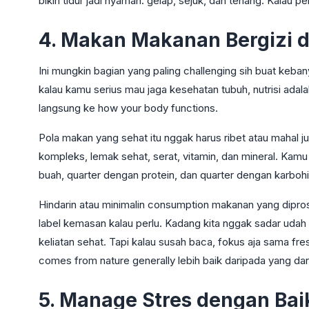
bikin tidur jadi nyaman: gelap, sejuk, dan tenang. Kalau per
4. Makan Makanan Bergizi 
Ini mungkin bagian yang paling challenging sih buat keba
kalau kamu serius mau jaga kesehatan tubuh, nutrisi adal
langsung ke how your body functions.
Pola makan yang sehat itu nggak harus ribet atau mahal ju
kompleks, lemak sehat, serat, vitamin, dan mineral. Kamu 
buah, quarter dengan protein, dan quarter dengan karboh
Hindarin atau minimalin consumption makanan yang dipro
label kemasan kalau perlu. Kadang kita nggak sadar udah
keliatan sehat. Tapi kalau susah baca, fokus aja sama fre
comes from nature generally lebih baik daripada yang dari
5. Manage Stres dengan Bai