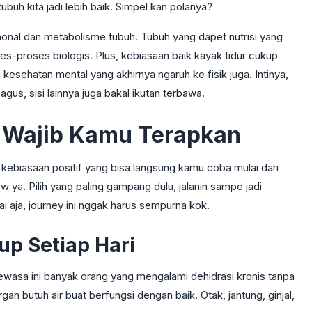
ubuh kita jadi lebih baik. Simpel kan polanya?
monal dan metabolisme tubuh. Tubuh yang dapet nutrisi yang
ses-proses biologis. Plus, kebiasaan baik kayak tidur cukup
esehatan mental yang akhirnya ngaruh ke fisik juga. Intinya,
bagus, sisi lainnya juga bakal ikutan terbawa.
g Wajib Kamu Terapkan
 7 kebiasaan positif yang bisa langsung kamu coba mulai dari
ow ya. Pilih yang paling gampang dulu, jalanin sampe jadi
ai aja, journey ini nggak harus sempurna kok.
up Setiap Hari
, dewasa ini banyak orang yang mengalami dehidrasi kronis tanpa
rgan butuh air buat berfungsi dengan baik. Otak, jantung, ginjal,