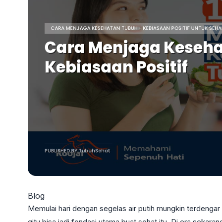
Blog
Memulai hari dengan segelas air putih mungkin terdengar 
gitu bisa jadi fondasi utama buat sehat itu. Di era seka