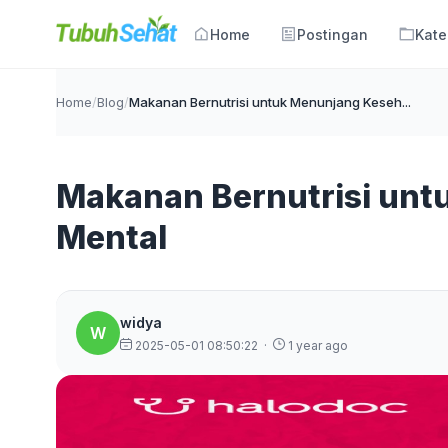
Home
Postingan
Kate
Home
/
Blog
/
Makanan Bernutrisi untuk Menunjang Keseh...
Makanan Bernutrisi unt
Mental
widya
W
2025-05-01 08:50:22
·
1 year ago