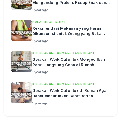
Mengandung Protein: Resep Enak dan
Sehat Abis!
1 year ago
POLA HIDUP SEHAT
Rekomendasi Makanan yang Harus
Dikonsumsi untuk Orang yang Suka
Gym
1 year ago
KEBUGARAN JASMANI DAN ROHANI
Gerakan Work Out untuk Mengecilkan
Perut: Langsung Coba di Rumah!
1 year ago
KEBUGARAN JASMANI DAN ROHANI
Gerakan Work Out untuk di Rumah Agar
Dapat Menurunkan Berat Badan
1 year ago