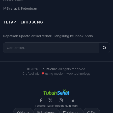
Syarat & Ketentuan
TETAP TERHUBUNG
Dapatkan update artikel terbaru langsung ke inbox Anda.
© 2026
TubuhSehat
. All rights reserved.
Crafted with
using modern web technology
Facebook
Twitter
Instagram
LinkedIn
Home
Postingan
Kategori
Tag