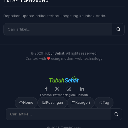
TETAP TERHUBUNG
Dapatkan update artikel terbaru langsung ke inbox Anda.
© 2026
TubuhSehat
. All rights reserved.
Crafted with
using modern web technology
Facebook
Twitter
Instagram
LinkedIn
Home
Postingan
Kategori
Tag
© 2026 TubuhSehat