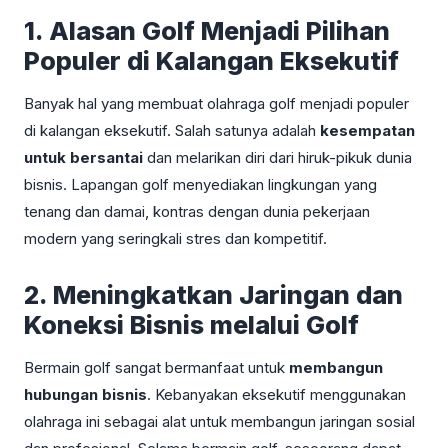
1. Alasan Golf Menjadi Pilihan
Populer di Kalangan Eksekutif
Banyak hal yang membuat olahraga golf menjadi populer
di kalangan eksekutif. Salah satunya adalah
kesempatan
untuk bersantai
dan melarikan diri dari hiruk-pikuk dunia
bisnis. Lapangan golf menyediakan lingkungan yang
tenang dan damai, kontras dengan dunia pekerjaan
modern yang seringkali stres dan kompetitif.
2. Meningkatkan Jaringan dan
Koneksi Bisnis melalui Golf
Bermain golf sangat bermanfaat untuk
membangun
hubungan bisnis
. Kebanyakan eksekutif menggunakan
olahraga ini sebagai alat untuk membangun jaringan sosial