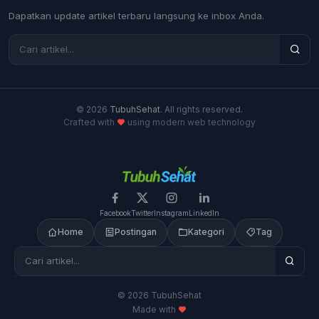
Dapatkan update artikel terbaru langsung ke inbox Anda.
© 2026
TubuhSehat
. All rights reserved.
Crafted with
using modern web technology
Facebook
Twitter
Instagram
LinkedIn
Home
Postingan
Kategori
Tag
© 2026 TubuhSehat
Made with