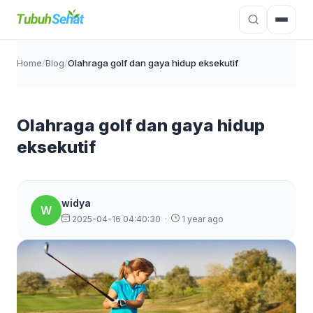
Home
/
Blog
/
Olahraga golf dan gaya hidup eksekutif
Olahraga golf dan gaya hidup
eksekutif
widya
W
2025-04-16 04:40:30
·
1 year ago