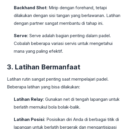
Backhand Shot
: Mirip dengan forehand, tetapi
dilakukan dengan sisi tangan yang berlawanan. Latihan
dengan partner sangat membantu di tahap ini.
Serve
: Serve adalah bagian penting dalam padel.
Cobalah beberapa variasi servis untuk mengetahui
mana yang paling efektif.
3. Latihan Bermanfaat
Latihan rutin sangat penting saat mempelajari padel.
Beberapa latihan yang bisa dilakukan:
Latihan Relay
: Gunakan net di tengah lapangan untuk
berlatih memukul bola bolak-balik.
Latihan Posisi
: Posisikan diri Anda di berbagai titik di
lapangan untuk berlatih bergerak dan mengantisipasi