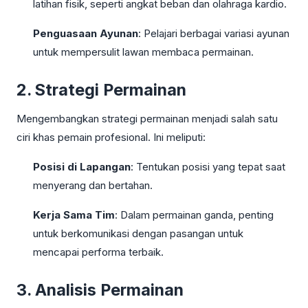
latihan fisik, seperti angkat beban dan olahraga kardio.
Penguasaan Ayunan
: Pelajari berbagai variasi ayunan
untuk mempersulit lawan membaca permainan.
2. Strategi Permainan
Mengembangkan strategi permainan menjadi salah satu
ciri khas pemain profesional. Ini meliputi:
Posisi di Lapangan
: Tentukan posisi yang tepat saat
menyerang dan bertahan.
Kerja Sama Tim
: Dalam permainan ganda, penting
untuk berkomunikasi dengan pasangan untuk
mencapai performa terbaik.
3. Analisis Permainan