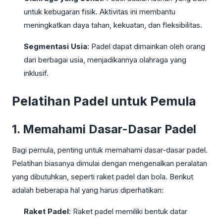
untuk kebugaran fisik. Aktivitas ini membantu
meningkatkan daya tahan, kekuatan, dan fleksibilitas.
Segmentasi Usia
: Padel dapat dimainkan oleh orang
dari berbagai usia, menjadikannya olahraga yang
inklusif.
Pelatihan Padel untuk Pemula
1. Memahami Dasar-Dasar Padel
Bagi pemula, penting untuk memahami dasar-dasar padel.
Pelatihan biasanya dimulai dengan mengenalkan peralatan
yang dibutuhkan, seperti raket padel dan bola. Berikut
adalah beberapa hal yang harus diperhatikan:
Raket Padel
: Raket padel memiliki bentuk datar