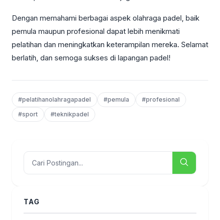
Dengan memahami berbagai aspek olahraga padel, baik
pemula maupun profesional dapat lebih menikmati
pelatihan dan meningkatkan keterampilan mereka. Selamat
berlatih, dan semoga sukses di lapangan padel!
#pelatihanolahragapadel
#pemula
#profesional
#sport
#teknikpadel
TAG