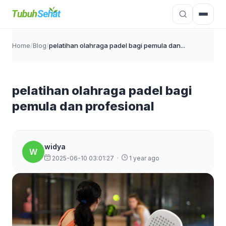
Home
/
Blog
/
pelatihan olahraga padel bagi pemula dan...
pelatihan olahraga padel bagi
pemula dan profesional
widya
W
2025-06-10 03:01:27
·
1 year ago