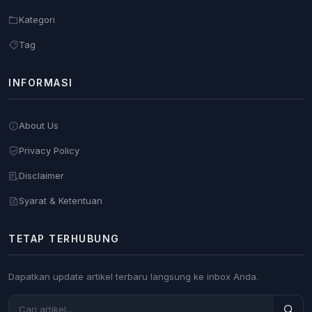
Kategori
Tag
INFORMASI
About Us
Privacy Policy
Disclaimer
Syarat & Ketentuan
TETAP TERHUBUNG
Dapatkan update artikel terbaru langsung ke inbox Anda.