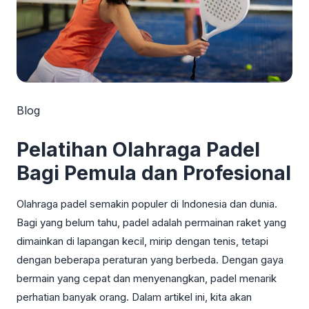
Blog
Pelatihan Olahraga Padel
Bagi Pemula dan Profesional
Olahraga padel semakin populer di Indonesia dan dunia.
Bagi yang belum tahu, padel adalah permainan raket yang
dimainkan di lapangan kecil, mirip dengan tenis, tetapi
dengan beberapa peraturan yang berbeda. Dengan gaya
bermain yang cepat dan menyenangkan, padel menarik
perhatian banyak orang. Dalam artikel ini, kita akan