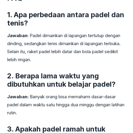
1. Apa perbedaan antara padel dan
tenis?
Jawaban:
Padel dimainkan di lapangan tertutup dengan
dinding, sedangkan tenis dimainkan di lapangan terbuka.
Selain itu, raket padel lebih datar dan bola padel sedikit
lebih ringan.
2. Berapa lama waktu yang
dibutuhkan untuk belajar padel?
Jawaban:
Banyak orang bisa memahami dasar-dasar
padel dalam waktu satu hingga dua minggu dengan latihan
rutin.
3. Apakah padel ramah untuk