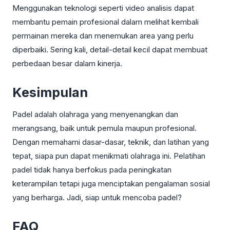
Menggunakan teknologi seperti video analisis dapat
membantu pemain profesional dalam melihat kembali
permainan mereka dan menemukan area yang perlu
diperbaiki. Sering kali, detail-detail kecil dapat membuat
perbedaan besar dalam kinerja.
Kesimpulan
Padel adalah olahraga yang menyenangkan dan
merangsang, baik untuk pemula maupun profesional.
Dengan memahami dasar-dasar, teknik, dan latihan yang
tepat, siapa pun dapat menikmati olahraga ini. Pelatihan
padel tidak hanya berfokus pada peningkatan
keterampilan tetapi juga menciptakan pengalaman sosial
yang berharga. Jadi, siap untuk mencoba padel?
FAQ