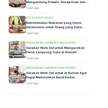
Mengandung Protein: Resep Enak dan
Sehat Abis!
1 year ago
POLA HIDUP SEHAT
Rekomendasi Makanan yang Harus
Dikonsumsi untuk Orang yang Suka
Gym
1 year ago
KEBUGARAN JASMANI DAN ROHANI
Gerakan Work Out untuk Mengecilkan
Perut: Langsung Coba di Rumah!
1 year ago
KEBUGARAN JASMANI DAN ROHANI
Gerakan Work Out untuk di Rumah Agar
Dapat Menurunkan Berat Badan
1 year ago