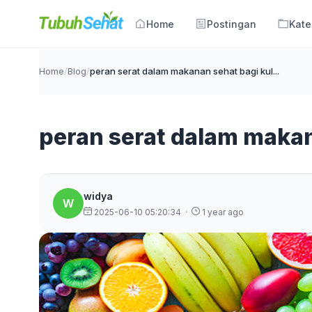
Home
Postingan
Kate
Home
/
Blog
/
peran serat dalam makanan sehat bagi kul...
peran serat dalam makan
widya
W
2025-06-10 05:20:34
·
1 year ago