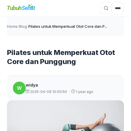
Home
/
Blog
/
Pilates untuk Memperkuat Otot Core dan P...
Pilates untuk Memperkuat Otot
Core dan Punggung
widya
W
2025-04-09 10:00:50
·
1 year ago