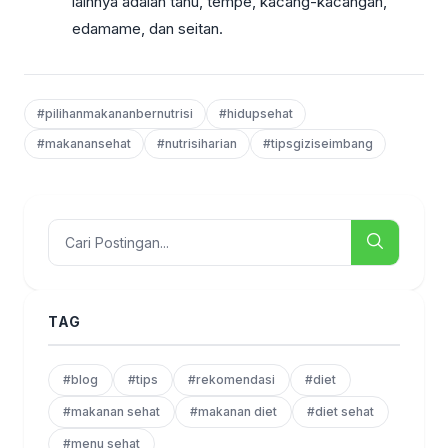
lainnya adalah tahu, tempe, kacang-kacangan,
edamame, dan seitan.
#pilihanmakananbernutrisi
#hidupsehat
#makanansehat
#nutrisiharian
#tipsgiziseimbang
TAG
#blog
#tips
#rekomendasi
#diet
#makanan sehat
#makanan diet
#diet sehat
#menu sehat