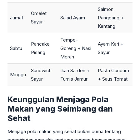
Salmon
Omelet
Jumat
Salad Ayam
Panggang +
Sayur
Kentang
Tempe-
Pancake
Ayam Kari +
Sabtu
Goreng + Nasi
Pisang
Sayur
Merah
Sandwich
Ikan Sarden +
Pasta Gandum
Minggu
Sayur
Tumis Jamur
+ Saus Tomat
Keunggulan Menjaga Pola
Makan yang Seimbang dan
Sehat
Menjaga pola makan yang sehat bukan cuma tentang
menghindari penyakit, tapi juga tentang bagaimana cara