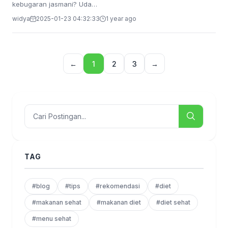
kebugaran jasmani? Uda…
widya
2025-01-23 04:32:33
1 year ago
←
1
2
3
→
TAG
#blog
#tips
#rekomendasi
#diet
#makanan sehat
#makanan diet
#diet sehat
#menu sehat