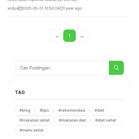
widya
2025-05-01 10:50:24
1 year ago
←
1
→
TAG
#blog
#tips
#rekomendasi
#diet
#makanan sehat
#makanan diet
#diet sehat
#menu sehat