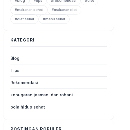
#blog
#tips
#rekomendasi
#diet
#makanan sehat
#makanan diet
#diet sehat
#menu sehat
KATEGORI
Blog
Tips
Rekomendasi
kebugaran jasmani dan rohani
pola hidup sehat
POSTINGAN POPULER