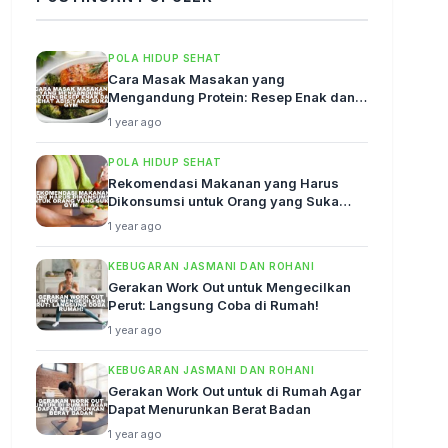
POLA HIDUP SEHAT
Cara Masak Masakan yang
Mengandung Protein: Resep Enak dan
Sehat Abis!
1 year ago
POLA HIDUP SEHAT
Rekomendasi Makanan yang Harus
Dikonsumsi untuk Orang yang Suka
Gym
1 year ago
KEBUGARAN JASMANI DAN ROHANI
Gerakan Work Out untuk Mengecilkan
Perut: Langsung Coba di Rumah!
1 year ago
KEBUGARAN JASMANI DAN ROHANI
Gerakan Work Out untuk di Rumah Agar
Dapat Menurunkan Berat Badan
1 year ago