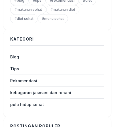
#blog
#tips
#rekomendasi
#diet
#makanan sehat
#makanan diet
#diet sehat
#menu sehat
KATEGORI
Blog
Tips
Rekomendasi
kebugaran jasmani dan rohani
pola hidup sehat
POSTINGAN POPULER