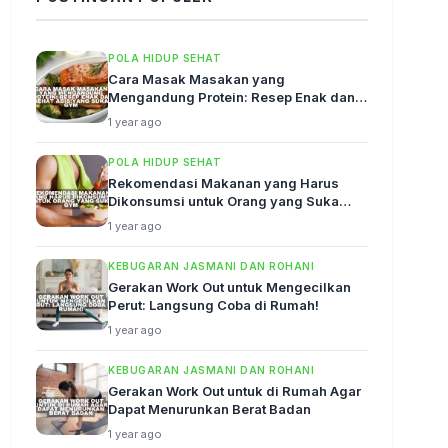
POLA HIDUP SEHAT
Cara Masak Masakan yang
Mengandung Protein: Resep Enak dan
Sehat Abis!
1 year ago
POLA HIDUP SEHAT
Rekomendasi Makanan yang Harus
Dikonsumsi untuk Orang yang Suka
Gym
1 year ago
KEBUGARAN JASMANI DAN ROHANI
Gerakan Work Out untuk Mengecilkan
Perut: Langsung Coba di Rumah!
1 year ago
KEBUGARAN JASMANI DAN ROHANI
Gerakan Work Out untuk di Rumah Agar
Dapat Menurunkan Berat Badan
1 year ago