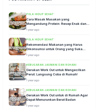
POLA HIDUP SEHAT
Cara Masak Masakan yang
Mengandung Protein: Resep Enak dan
Sehat Abis!
1 year ago
POLA HIDUP SEHAT
Rekomendasi Makanan yang Harus
Dikonsumsi untuk Orang yang Suka
Gym
1 year ago
KEBUGARAN JASMANI DAN ROHANI
Gerakan Work Out untuk Mengecilkan
Perut: Langsung Coba di Rumah!
1 year ago
KEBUGARAN JASMANI DAN ROHANI
Gerakan Work Out untuk di Rumah Agar
Dapat Menurunkan Berat Badan
1 year ago