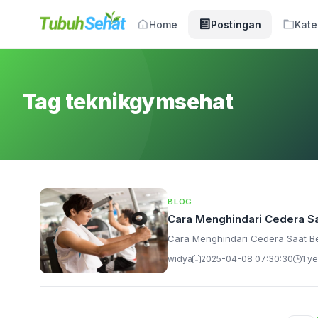
Home
Postingan
Kate
Tag teknikgymsehat
BLOG
Cara Menghindari Cedera Sa
Cara Menghindari Cedera Saat B
widya
2025-04-08 07:30:30
1 y