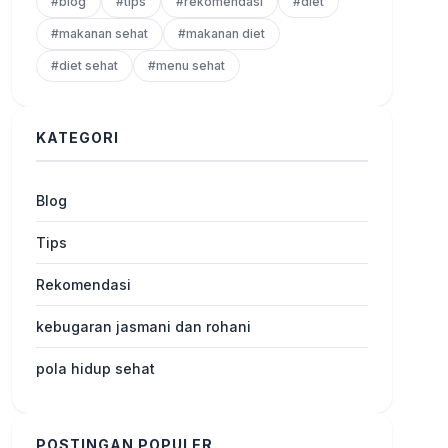
#blog
#tips
#rekomendasi
#diet
#makanan sehat
#makanan diet
#diet sehat
#menu sehat
KATEGORI
Blog
Tips
Rekomendasi
kebugaran jasmani dan rohani
pola hidup sehat
POSTINGAN POPULER