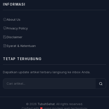
INFORMASI
About Us
Privacy Policy
Disclaimer
Syarat & Ketentuan
TETAP TERHUBUNG
Dapatkan update artikel terbaru langsung ke inbox Anda.
© 2026
TubuhSehat
. All rights reserved.
Crafted with
using modern web technology