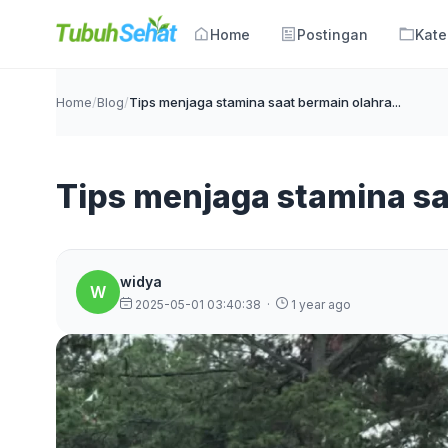
Home
Postingan
Kate
Home
/
Blog
/
Tips menjaga stamina saat bermain olahra...
Tips menjaga stamina sa
widya
W
2025-05-01 03:40:38
·
1 year ago