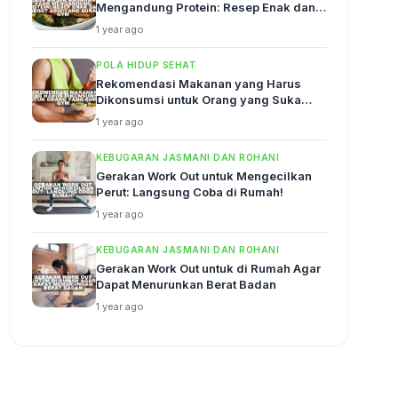
Mengandung Protein: Resep Enak dan
Sehat Abis!
1 year ago
POLA HIDUP SEHAT
Rekomendasi Makanan yang Harus
Dikonsumsi untuk Orang yang Suka
Gym
1 year ago
KEBUGARAN JASMANI DAN ROHANI
Gerakan Work Out untuk Mengecilkan
Perut: Langsung Coba di Rumah!
1 year ago
KEBUGARAN JASMANI DAN ROHANI
Gerakan Work Out untuk di Rumah Agar
Dapat Menurunkan Berat Badan
1 year ago