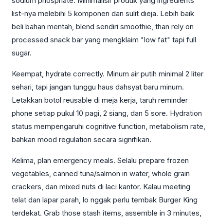
sodium phosphate. Minimalisir produk yang ingredients
list-nya melebihi 5 komponen dan sulit dieja. Lebih baik
beli bahan mentah, blend sendiri smoothie, than rely on
processed snack bar yang mengklaim "low fat" tapi full
sugar.
Keempat, hydrate correctly. Minum air putih minimal 2 liter
sehari, tapi jangan tunggu haus dahsyat baru minum.
Letakkan botol reusable di meja kerja, taruh reminder
phone setiap pukul 10 pagi, 2 siang, dan 5 sore. Hydration
status mempengaruhi cognitive function, metabolism rate,
bahkan mood regulation secara signifikan.
Kelima, plan emergency meals. Selalu prepare frozen
vegetables, canned tuna/salmon in water, whole grain
crackers, dan mixed nuts di laci kantor. Kalau meeting
telat dan lapar parah, lo nggak perlu tembak Burger King
terdekat. Grab those stash items, assemble in 3 minutes,