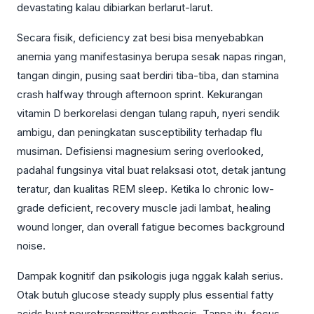
devastating kalau dibiarkan berlarut-larut.
Secara fisik, deficiency zat besi bisa menyebabkan
anemia yang manifestasinya berupa sesak napas ringan,
tangan dingin, pusing saat berdiri tiba-tiba, dan stamina
crash halfway through afternoon sprint. Kekurangan
vitamin D berkorelasi dengan tulang rapuh, nyeri sendik
ambigu, dan peningkatan susceptibility terhadap flu
musiman. Defisiensi magnesium sering overlooked,
padahal fungsinya vital buat relaksasi otot, detak jantung
teratur, dan kualitas REM sleep. Ketika lo chronic low-
grade deficient, recovery muscle jadi lambat, healing
wound longer, dan overall fatigue becomes background
noise.
Dampak kognitif dan psikologis juga nggak kalah serius.
Otak butuh glucose steady supply plus essential fatty
acids buat neurotransmitter synthesis. Tanpa itu, focus