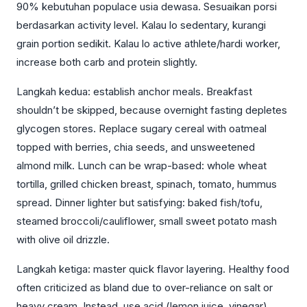
90% kebutuhan populace usia dewasa. Sesuaikan porsi
berdasarkan activity level. Kalau lo sedentary, kurangi
grain portion sedikit. Kalau lo active athlete/hardi worker,
increase both carb and protein slightly.
Langkah kedua: establish anchor meals. Breakfast
shouldn’t be skipped, because overnight fasting depletes
glycogen stores. Replace sugary cereal with oatmeal
topped with berries, chia seeds, and unsweetened
almond milk. Lunch can be wrap-based: whole wheat
tortilla, grilled chicken breast, spinach, tomato, hummus
spread. Dinner lighter but satisfying: baked fish/tofu,
steamed broccoli/cauliflower, small sweet potato mash
with olive oil drizzle.
Langkah ketiga: master quick flavor layering. Healthy food
often criticized as bland due to over-reliance on salt or
heavy cream. Instead, use acid (lemon juice, vinegar),