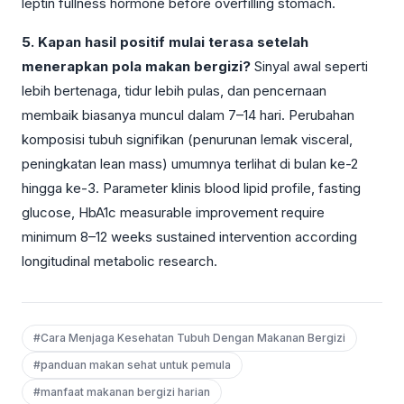
leptin fullness hormone before overfilling stomach.
5. Kapan hasil positif mulai terasa setelah
menerapkan pola makan bergizi?
Sinyal awal seperti
lebih bertenaga, tidur lebih pulas, dan pencernaan
membaik biasanya muncul dalam 7–14 hari. Perubahan
komposisi tubuh signifikan (penurunan lemak visceral,
peningkatan lean mass) umumnya terlihat di bulan ke-2
hingga ke-3. Parameter klinis blood lipid profile, fasting
glucose, HbA1c measurable improvement require
minimum 8–12 weeks sustained intervention according
longitudinal metabolic research.
#Cara Menjaga Kesehatan Tubuh Dengan Makanan Bergizi
#panduan makan sehat untuk pemula
#manfaat makanan bergizi harian