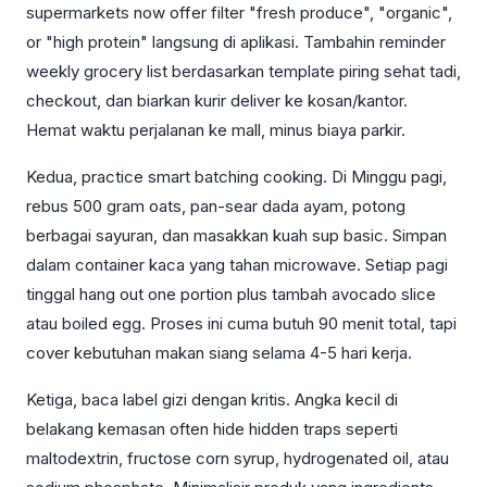
supermarkets now offer filter "fresh produce", "organic",
or "high protein" langsung di aplikasi. Tambahin reminder
weekly grocery list berdasarkan template piring sehat tadi,
checkout, dan biarkan kurir deliver ke kosan/kantor.
Hemat waktu perjalanan ke mall, minus biaya parkir.
Kedua, practice smart batching cooking. Di Minggu pagi,
rebus 500 gram oats, pan-sear dada ayam, potong
berbagai sayuran, dan masakkan kuah sup basic. Simpan
dalam container kaca yang tahan microwave. Setiap pagi
tinggal hang out one portion plus tambah avocado slice
atau boiled egg. Proses ini cuma butuh 90 menit total, tapi
cover kebutuhan makan siang selama 4-5 hari kerja.
Ketiga, baca label gizi dengan kritis. Angka kecil di
belakang kemasan often hide hidden traps seperti
maltodextrin, fructose corn syrup, hydrogenated oil, atau