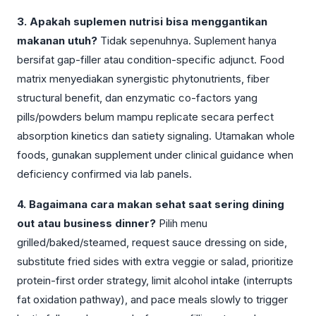
3. Apakah suplemen nutrisi bisa menggantikan
makanan utuh?
Tidak sepenuhnya. Suplement hanya
bersifat gap-filler atau condition-specific adjunct. Food
matrix menyediakan synergistic phytonutrients, fiber
structural benefit, dan enzymatic co-factors yang
pills/powders belum mampu replicate secara perfect
absorption kinetics dan satiety signaling. Utamakan whole
foods, gunakan supplement under clinical guidance when
deficiency confirmed via lab panels.
4. Bagaimana cara makan sehat saat sering dining
out atau business dinner?
Pilih menu
grilled/baked/steamed, request sauce dressing on side,
substitute fried sides with extra veggie or salad, prioritize
protein-first order strategy, limit alcohol intake (interrupts
fat oxidation pathway), and pace meals slowly to trigger