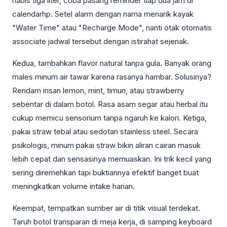
habis tiga liter, coba pasang reminder tiap dua jam di
calendarhp. Setel alarm dengan nama menarik kayak
"Water Time" atau "Recharge Mode", nanti otak otomatis
associate jadwal tersebut dengan istirahat sejenak.
Kedua, tambahkan flavor natural tanpa gula. Banyak orang
males minum air tawar karena rasanya hambar. Solusinya?
Rendam irisan lemon, mint, timun, atau strawberry
sebentar di dalam botol. Rasa asam segar atau herbal itu
cukup memicu sensorium tanpa ngaruh ke kalori. Ketiga,
pakai straw tebal atau sedotan stainless steel. Secara
psikologis, minum pakai straw bikin aliran cairan masuk
lebih cepat dan sensasinya memuaskan. Ini trik kecil yang
sering diremehkan tapi buktiannya efektif banget buat
meningkatkan volume intake harian.
Keempat, tempatkan sumber air di titik visual terdekat.
Taruh botol transparan di meja kerja, di samping keyboard