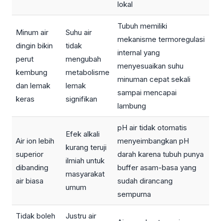
lokal
Tubuh memiliki
Minum air
Suhu air
mekanisme termoregulasi
dingin bikin
tidak
internal yang
perut
mengubah
menyesuaikan suhu
kembung
metabolisme
minuman cepat sekali
dan lemak
lemak
sampai mencapai
keras
signifikan
lambung
pH air tidak otomatis
Efek alkali
Air ion lebih
menyeimbangkan pH
kurang teruji
superior
darah karena tubuh punya
ilmiah untuk
dibanding
buffer asam-basa yang
masyarakat
air biasa
sudah dirancang
umum
sempurna
Tidak boleh
Justru air