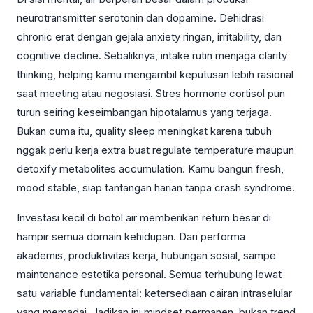
neurotransmitter serotonin dan dopamine. Dehidrasi
chronic erat dengan gejala anxiety ringan, irritability, dan
cognitive decline. Sebaliknya, intake rutin menjaga clarity
thinking, helping kamu mengambil keputusan lebih rasional
saat meeting atau negosiasi. Stres hormone cortisol pun
turun seiring keseimbangan hipotalamus yang terjaga.
Bukan cuma itu, quality sleep meningkat karena tubuh
nggak perlu kerja extra buat regulate temperature maupun
detoxify metabolites accumulation. Kamu bangun fresh,
mood stable, siap tantangan harian tanpa crash syndrome.
Investasi kecil di botol air memberikan return besar di
hampir semua domain kehidupan. Dari performa
akademis, produktivitas kerja, hubungan sosial, sampe
maintenance estetika personal. Semua terhubung lewat
satu variable fundamental: ketersediaan cairan intraselular
yang memadai. Jadikan ini mindset permanen, bukan trend