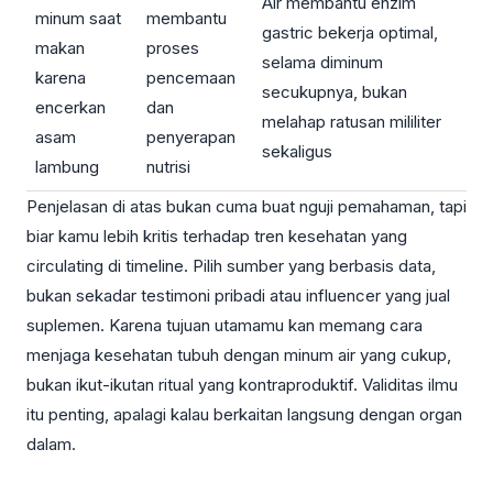
Air membantu enzim
minum saat
membantu
gastric bekerja optimal,
makan
proses
selama diminum
karena
pencemaan
secukupnya, bukan
encerkan
dan
melahap ratusan mililiter
asam
penyerapan
sekaligus
lambung
nutrisi
Penjelasan di atas bukan cuma buat nguji pemahaman, tapi
biar kamu lebih kritis terhadap tren kesehatan yang
circulating di timeline. Pilih sumber yang berbasis data,
bukan sekadar testimoni pribadi atau influencer yang jual
suplemen. Karena tujuan utamamu kan memang cara
menjaga kesehatan tubuh dengan minum air yang cukup,
bukan ikut-ikutan ritual yang kontraproduktif. Validitas ilmu
itu penting, apalagi kalau berkaitan langsung dengan organ
dalam.