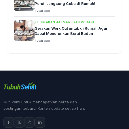
Perut: Langsung Coba di Rumah!
1 year ago
KEBUGARAN JASMANI DAN ROHANI
Gerakan Work Out untuk di Rumah Agar
Dapat Menurunkan Berat Badan
1 year ago
Ikuti kami untuk mendapatkan berita dan
postingan terbaru. Konten update setiap hari.